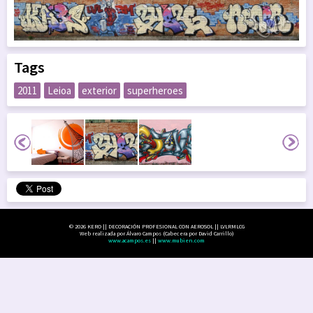
Tags
2011
Leioa
exterior
superheroes
© 2026 KERO || DECORACIÓN PROFESIONAL CON AEROSOL || LVLRMLCG
Web realizada por Álvaro Campos (Cabecera por David Carrillo)
www.acampos.es
||
www.mubien.com