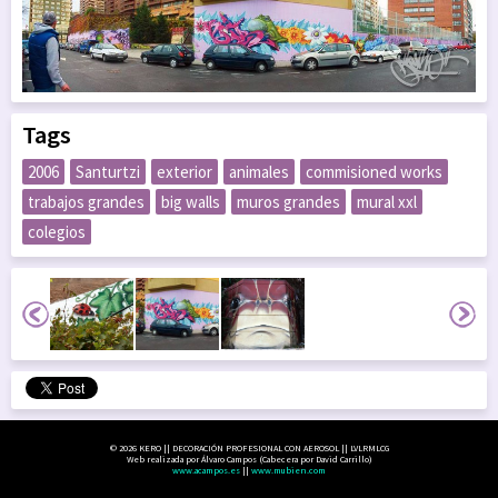
Tags
2006
Santurtzi
exterior
animales
commisioned works
trabajos grandes
big walls
muros grandes
mural xxl
colegios
© 2026 KERO || DECORACIÓN PROFESIONAL CON AEROSOL || LVLRMLCG
Web realizada por Álvaro Campos (Cabecera por David Carrillo)
www.acampos.es
||
www.mubien.com