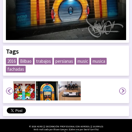
Tags
2016
Bilbao
trabajos
persianas
music
musica
fachadas
© 2026 KERO || DECORACIÓN PROFESIONAL CON AEROSOL || LVLRMLCG
Web realizada por Álvaro Campos (Cabecera por David Carrillo)