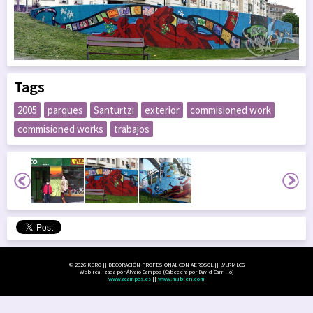
Tags
2005
parques
Santurtzi
exterior
commisioned work
commisioned works
trabajos
© 2026 KERO || DECORACIÓN PROFESIONAL CON AEROSOL || LVLRMLCG
Web realizada por Álvaro Campos (Cabecera por David Carrillo)
www.acampos.es
||
www.mubien.com