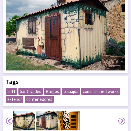
Tags
2011
Santocildes
Burgos
trabajos
commisioned works
exterior
contenedores