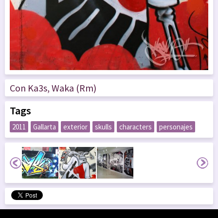
Con Ka3s, Waka (Rm)
Tags
2011
Gallarta
exterior
skulls
characters
personajes