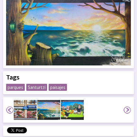
Tags
parques
Santurtzi
paisajes