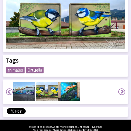
Tags
animales
Ortuella
© 2026 KERO || DECORACIÓN PROFESIONAL CON AEROSOL || LVLRMLCG
Web realizada por Álvaro Campos (Cabecera por David Carrillo)