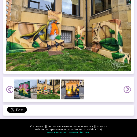
© 2026 KERO || DECORACIÓN PROFESIONAL CON AEROSOL || LVLRMLCG
Web realizada por Álvaro Campos (Cabecera por David Carrillo)
www.acampos.es
||
www.mubien.com