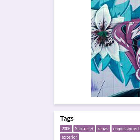
Tags
2006
Santurtzi
ranas
commisioned
exterior