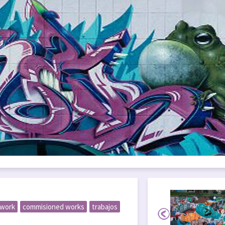
 work
commisioned works
trabajos