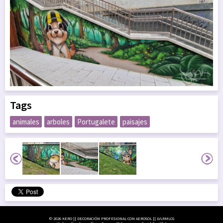
Tags
animales
arboles
Portugalete
paisajes
© 2026 KERO || DECORACIÓN PROFESIONAL CON AEROSOL || LVLRMLCG