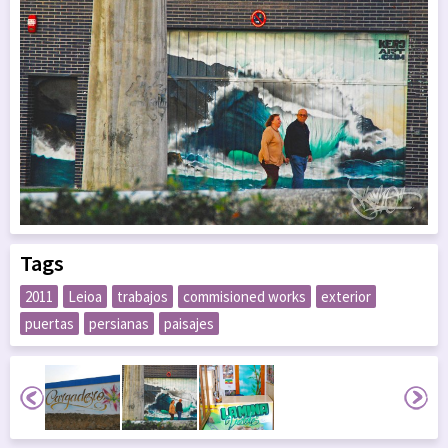
Tags
2011
Leioa
trabajos
commisioned works
exterior
puertas
persianas
paisajes