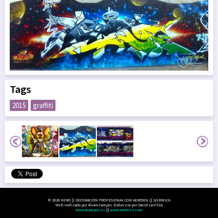
Tags
2015
graffiti
© 2026 KERO || DECORACIÓN PROFESIONAL CON AEROSOL || LVLRMLCG
Web realizada por Álvaro Campos (Cabecera por David Carrillo)
www.acampos.es
||
www.mubien.com