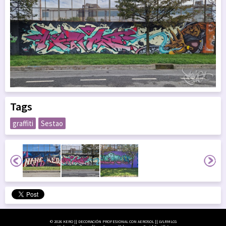
Tags
graffiti
Sestao
© 2026 KERO || DECORACIÓN PROFESIONAL CON AEROSOL || LVLRMLCG