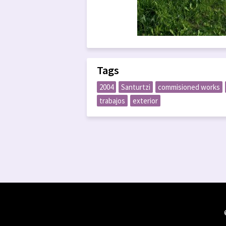
Tags
2004
Santurtzi
commisioned works
trabajos
exterior