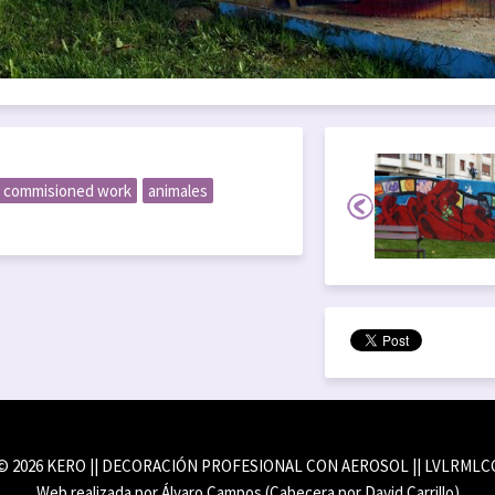
commisioned work
animales
© 2026 KERO || DECORACIÓN PROFESIONAL CON AEROSOL || LVLRMLC
Web realizada por Álvaro Campos (Cabecera por David Carrillo)