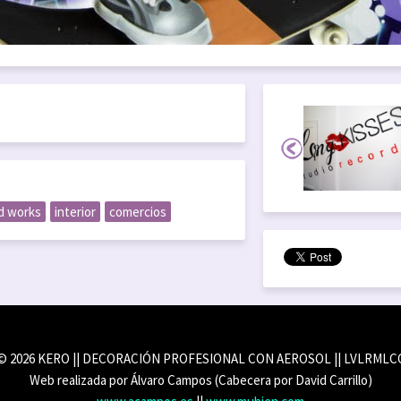
d works
interior
comercios
© 2026 KERO || DECORACIÓN PROFESIONAL CON AEROSOL || LVLRMLC
Web realizada por Álvaro Campos (Cabecera por David Carrillo)