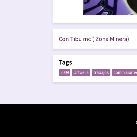
Con Tibu mc ( Zona Minera)
Tags
2009
Ortuella
trabajos
commisione