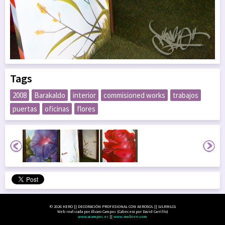
Tags
2008
Barakaldo
interior
commisioned works
trabajos
puertas
oficinas
flores
© 2026 KERO || DECORACIÓN PROFESIONAL CON AEROSOL || LVLRMLCG
Web realizada por Álvaro Campos (Cabecera por David Carrillo)
www.acampos.es
||
www.mubien.com