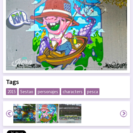
Tags
2015
Sestao
personajes
characters
pesca