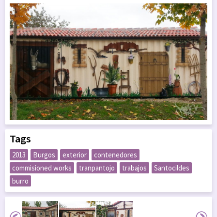
Tags
2013
Burgos
exterior
contenedores
commisioned works
tranpantojo
trabajos
Santocildes
burro