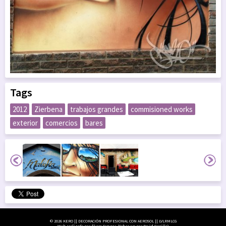
Tags
2012
Zierbena
trabajos grandes
commisioned works
exterior
comercios
bares
© 2026 KERO || DECORACIÓN PROFESIONAL CON AEROSOL || LVLRMLCG
Web realizada por Álvaro Campos (Cabecera por David Carrillo)