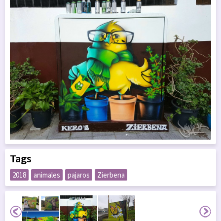
Tags
2018
animales
pajaros
Zierbena