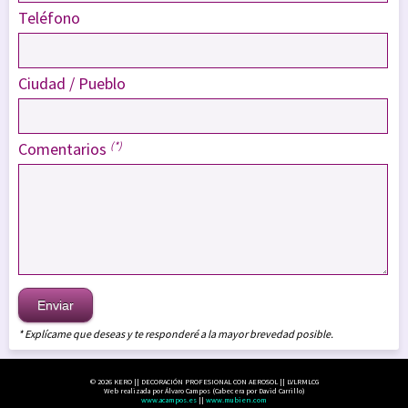
Teléfono
Ciudad / Pueblo
Comentarios
(*)
Enviar
* Explícame que deseas y te responderé a la mayor brevedad posible.
© 2026 KERO || DECORACIÓN PROFESIONAL CON AEROSOL || LVLRMLCG
Web realizada por Álvaro Campos (Cabecera por David Carrillo)
www.acampos.es
||
www.mubien.com