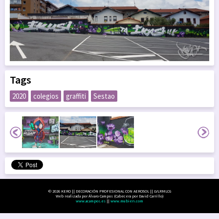
Tags
2020
colegios
graffiti
Sestao
© 2026 KERO || DECORACIÓN PROFESIONAL CON AEROSOL || LVLRMLCG
Web realizada por Álvaro Campos (Cabecera por David Carrillo)
www.acampos.es
||
www.mubien.com