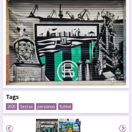
Tags
2025
Sestao
persianas
futbol