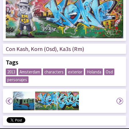
Con Kash, Korn (Osd), Ka3s (Rm)
Tags
2013
Amsterdam
characters
exterior
Holanda
Osd
personajes