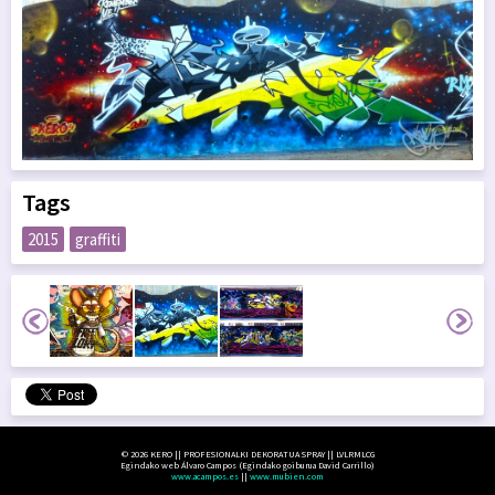
Tags
2015
graffiti
© 2026 KERO || PROFESIONALKI DEKORATUA SPRAY || LVLRMLCG
Egindako web Álvaro Campos (Egindako goiburua David Carrillo)
www.acampos.es
||
www.mubien.com