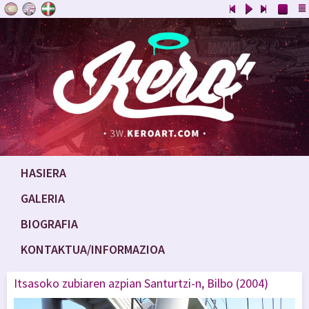
HASIERA
GALERIA
BIOGRAFIA
KONTAKTUA/INFORMAZIOA
Itsasoko zubiaren azpian Santurtzi-n, Bilbo (2004)