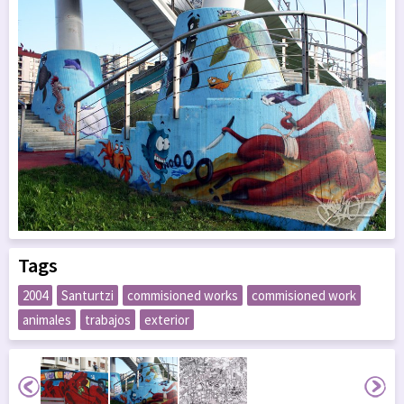
Tags
2004
Santurtzi
commisioned works
commisioned work
animales
trabajos
exterior