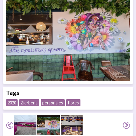
Tags
2020
Zierbena
personajes
flores