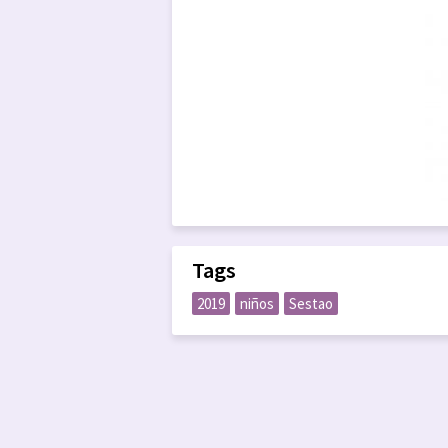
Tags
2019
niños
Sestao