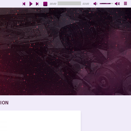
00:00
03:00
ION