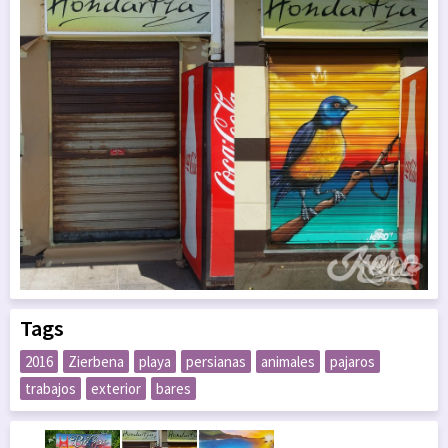
Tags
2016
Zierbena
playa
persianas
animales
pajaros
trabajos
exterior
bares