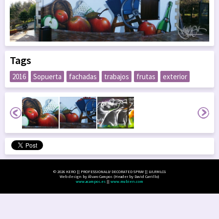
Tags
2016
Sopuerta
fachadas
trabajos
frutas
exterior
© 2026 KERO || PROFESSIONALLY DECORATED SPRAY || LVLRMLCG
Web design by Álvaro Campos (Header by David Carrillo)
www.acampos.es
||
www.mubien.com