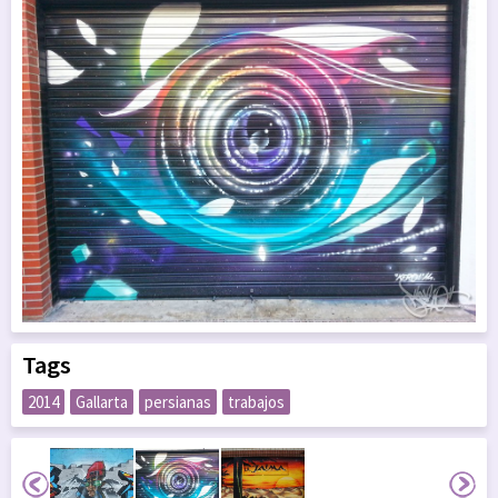
Tags
2014
Gallarta
persianas
trabajos