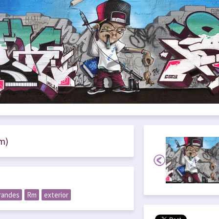
m)
randes
Rm
exterior