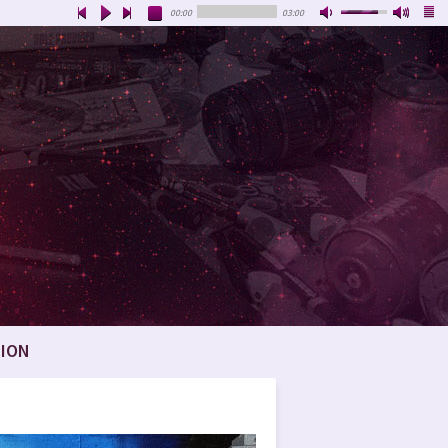
00:00
03:00
ION