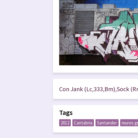
Con Jank (Lc,333,Bm),Sock (R
Tags
2012
Cantabria
Santander
muros g