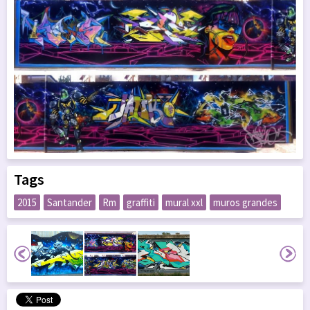
Tags
2015
Santander
Rm
graffiti
mural xxl
muros grandes