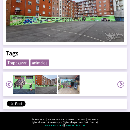
Tags
Trapagaran
animales
© 2026 KERO || PROFESIONALKI DEKORATUA SPRAY || LVLRMLCG
Egindako web Álvaro Campos (Egindako goiburua David Carrillo)
www.acampos.es
||
www.mubien.com