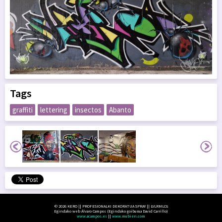
Tags
graffiti
lettering
insectos
Abanto
© 2026 KERO || PROFESIONALKI DEKORATUA SPRAY || LVLRMLCG
Egindako web Álvaro Campos (Egindako goiburua David Carrillo)
www.acampos.es
||
www.mubien.com