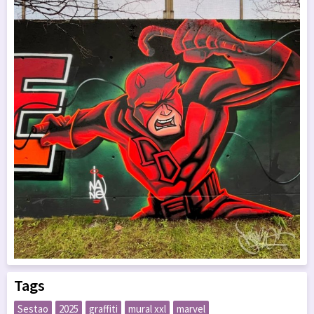
Tags
Sestao
2025
graffiti
mural xxl
marvel