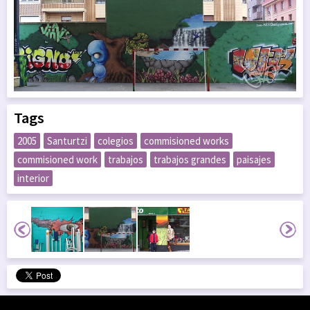
Tags
2005
Santurtzi
colegios
commisioned works
commisioned work
trabajos
trabajos grandes
paisajes
interior