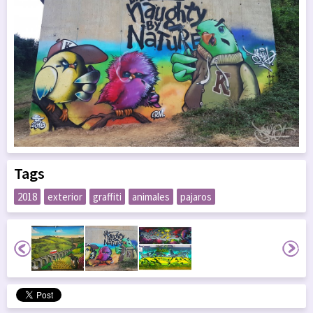
Tags
2018
exterior
graffiti
animales
pajaros