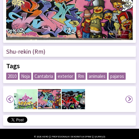
Shu-rekin (Rm)
Tags
2010
Noja
Cantabria
exterior
Rm
animales
pajaros
© 2026 KERO || PROFESIONALKI DEKORATUA SPRAY || LVLRMLCG