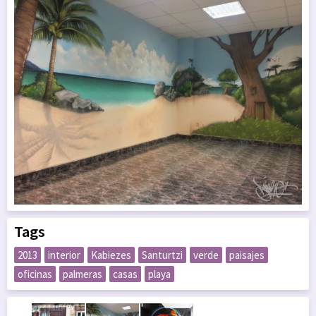
Tags
2013
interior
Kabiezes
Santurtzi
verde
paisajes
oficinas
palmeras
casas
playa