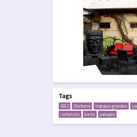
Tags
2012
Zierbena
trabajos grandes
co
comercios
bares
paisajes