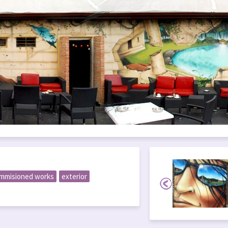
mmisioned works
exterior