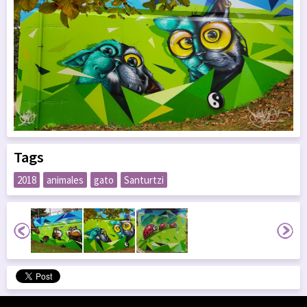
Tags
2018
animales
gato
Santurtzi