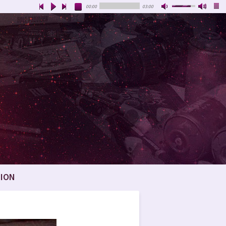
00:00
03:00
ION