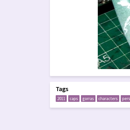
Tags
2011
caps
gorras
characters
per